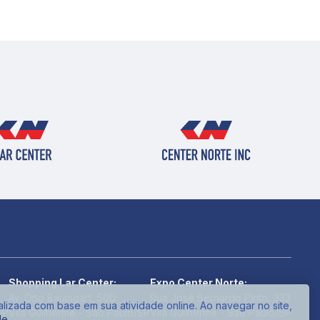
Shopping Lar Center:
Expo Center Norte:
Av. Otto Baumgart, 500
Rua José Bernardo Pinto, 333
alizada com base em sua atividade online. Ao navegar no site,
SP
Vila Guilherme - São Paulo/SP
Vila Guilherme - São Paulo/SP
de
.