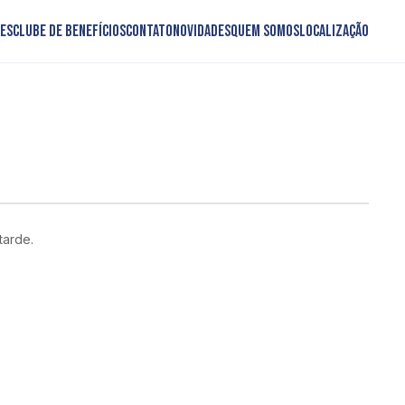
es
Clube de Benefícios
Contato
Novidades
Quem somos
Localização
tarde.