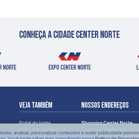
Conheça a cidade center norte
Veja também
Nossos endereços
Portal do lojista
Shopping Center Norte:
Política de privacidade
Travessa Casalbuono, 120
site, analisar, personalizar conteúdos e exibir publicidade person
Vila Guilherme - São Paulo/
ões. Você pode saber mais consultando nossa
Política de Privacida