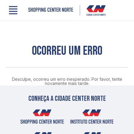
Menu
Cidade Center Norte
Lojas, Gastronomia e Serviços
Cinema
Comodidades
OCORREU UM ERRO
Clube de Benefícios
Contato
Novidades
Quem somos
Desculpe, ocorreu um erro inesperado. Por favor, tente
Localização
novamente mais tarde.
Conheça a cidade center norte