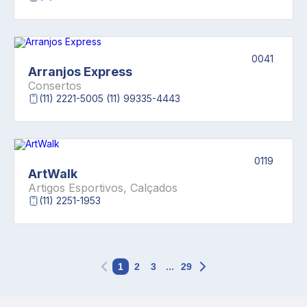
0041
Arranjos Express
Consertos
(11) 2221-5005 (11) 99335-4443
0119
ArtWalk
Artigos Esportivos, Calçados
(11) 2251-1953
...
1
2
3
29