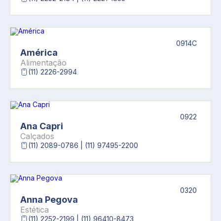
0914C
América
Alimentação
(11) 2226-2994
0922
Ana Capri
Calçados
(11) 2089-0786 | (11) 97495-2200
0320
Anna Pegova
Estética
(11) 2252-2199 | (11) 96410-8473