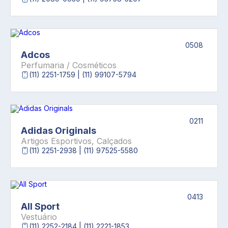
0508
Adcos
Perfumaria / Cosméticos
(11) 2251-1759 | (11) 99107-5794
0211
Adidas Originals
Artigos Esportivos, Calçados
(11) 2251-2938 | (11) 97525-5580
0413
All Sport
Vestuário
(11) 2252-2184 | (11) 2221-1853