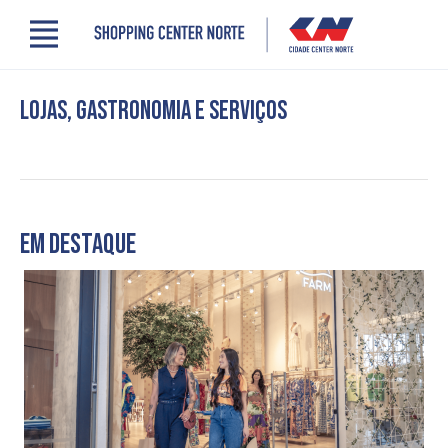
Menu
Cidade Center Norte
Lojas, Gastronomia e Serviços
Lojas, Gastronomia e Serviços
Cinema
Comodidades
Clube de Benefícios
Contato
Novidades
Em destaque
Quem somos
Localização