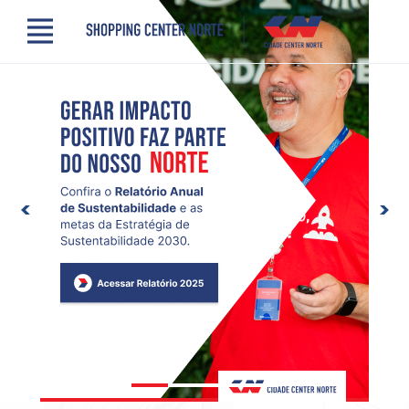
Menu
Cidade Center Norte
Lojas, Gastronomia e Serviços
Cinema
Comodidades
Clube de Benefícios
Contato
Novidades
Quem somos
Localização