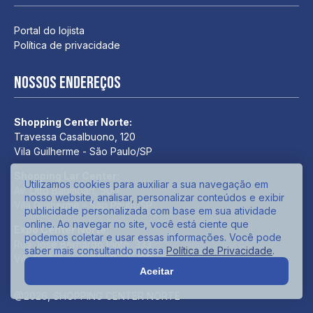
Portal do lojista
Política de privacidade
Nossos endereços
Shopping Center Norte:
Travessa Casalbuono, 120
Vila Guilherme - São Paulo/SP
Shopping Lar Center:
Utilizamos cookies para auxiliar a sua navegação em
Av. Otto Baumgart, 500
nosso website, analisar, personalizar conteúdos e exibir
Vila Guilherme - São Paulo/SP
publicidade personalizada com base em sua atividade
online. Ao navegar no site, você está ciente que
Expo Center Norte:
podemos coletar e usar essas informações. Você pode
Rua José Bernardo Pinto, 333
saber mais consultando nossa
Política de Privacidade
.
Vila Guilherme - São Paulo/SP
Aceitar
@2026, SHOPPING CENTER NORTE