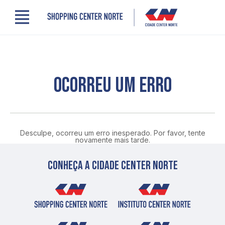
Menu
Cidade Center Norte
Lojas, Gastronomia e Serviços
Cinema
Comodidades
OCORREU UM ERRO
Clube de Benefícios
Contato
Novidades
Quem somos
Desculpe, ocorreu um erro inesperado. Por favor, tente
Localização
novamente mais tarde.
Conheça a cidade center norte