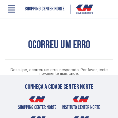
Menu
Cidade Center Norte
Lojas, Gastronomia e Serviços
Cinema
Comodidades
OCORREU UM ERRO
Clube de Benefícios
Contato
Novidades
Quem somos
Desculpe, ocorreu um erro inesperado. Por favor, tente
Localização
novamente mais tarde.
Conheça a cidade center norte