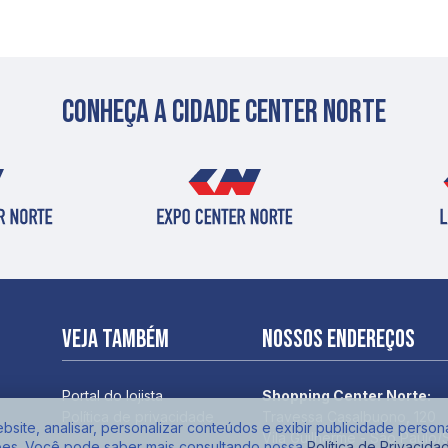
Conheça a cidade center norte
Veja também
Nossos endereços
Portal do lojista
Shopping Center Norte:
Política de privacidade
Travessa Casalbuono, 120
site, analisar, personalizar conteúdos e exibir publicidade person
Vila Guilherme - São Paulo/
ões. Você pode saber mais consultando nossa
Política de Privacida