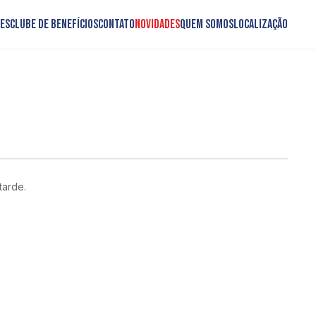
es
Clube de Benefícios
Contato
Novidades
Quem somos
Localização
tarde.