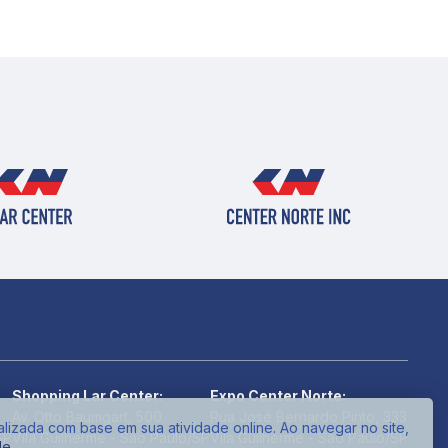
Shopping Lar Center:
Expo Center Norte:
Av. Otto Baumgart, 500
Rua José Bernardo Pinto, 333
alizada com base em sua atividade online. Ao navegar no site,
SP
Vila Guilherme - São Paulo/SP
Vila Guilherme - São Paulo/SP
de
.