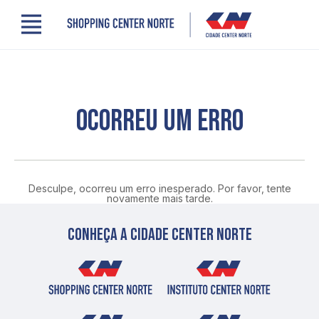
Menu
Cidade Center Norte
Lojas, Gastronomia e Serviços
Cinema
Comodidades
OCORREU UM ERRO
Clube de Benefícios
Contato
Novidades
Quem somos
Desculpe, ocorreu um erro inesperado. Por favor, tente
Localização
novamente mais tarde.
Conheça a cidade center norte