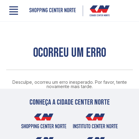
Menu
Cidade Center Norte
Lojas, Gastronomia e Serviços
Cinema
Comodidades
OCORREU UM ERRO
Clube de Benefícios
Contato
Novidades
Quem somos
Desculpe, ocorreu um erro inesperado. Por favor, tente
Localização
novamente mais tarde.
Conheça a cidade center norte