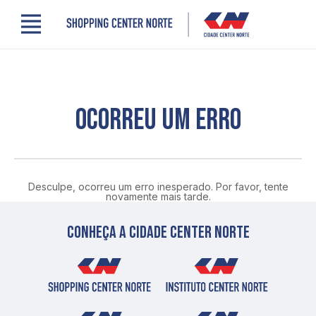
Menu
Cidade Center Norte
Lojas, Gastronomia e Serviços
Cinema
Comodidades
OCORREU UM ERRO
Clube de Benefícios
Contato
Novidades
Quem somos
Desculpe, ocorreu um erro inesperado. Por favor, tente
Localização
novamente mais tarde.
Conheça a cidade center norte