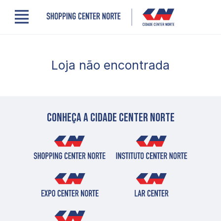
Menu
Cidade Center Norte
Lojas, Gastronomia e Serviços
Loja não encontrada
Cinema
Comodidades
Clube de Benefícios
Contato
Novidades
Conheça a cidade center norte
Quem somos
Localização