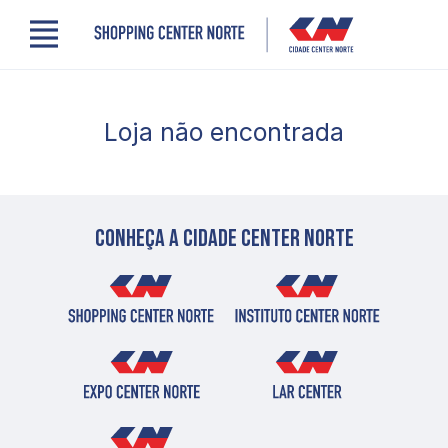
Menu
Cidade Center Norte
Lojas, Gastronomia e Serviços
Loja não encontrada
Cinema
Comodidades
Clube de Benefícios
Contato
Novidades
Conheça a cidade center norte
Quem somos
Localização