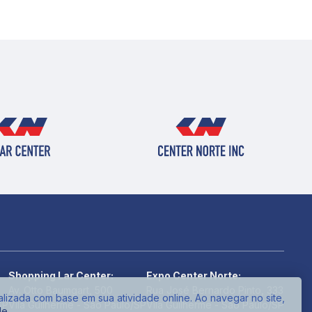
Shopping Lar Center:
Expo Center Norte:
Av. Otto Baumgart, 500
Rua José Bernardo Pinto, 333
alizada com base em sua atividade online. Ao navegar no site,
SP
Vila Guilherme - São Paulo/SP
Vila Guilherme - São Paulo/SP
de
.