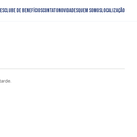
es
Clube de Benefícios
Contato
Novidades
Quem somos
Localização
tarde.