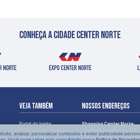
Conheça a cidade center norte
Veja também
Nossos endereços
Portal do lojista
Shopping Center Norte:
Política de privacidade
Travessa Casalbuono, 120
site, analisar, personalizar conteúdos e exibir publicidade person
Vila Guilherme - São Paulo/
ões. Você pode saber mais consultando nossa
Política de Privacida