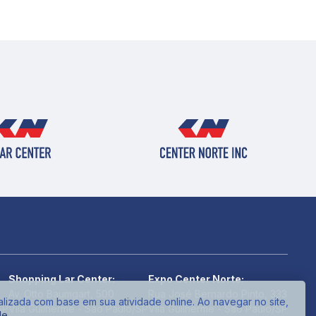
Shopping Lar Center:
Expo Center Norte:
Av. Otto Baumgart, 500
Rua José Bernardo Pinto, 333
alizada com base em sua atividade online. Ao navegar no site,
SP
Vila Guilherme - São Paulo/SP
Vila Guilherme - São Paulo/SP
de
.