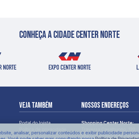
Conheça a cidade center norte
Veja também
Nossos endereços
Portal do lojista
Shopping Center Norte:
Política de privacidade
Travessa Casalbuono, 120
site, analisar, personalizar conteúdos e exibir publicidade person
Vila Guilherme - São Paulo/
ões. Você pode saber mais consultando nossa
Política de Privacida