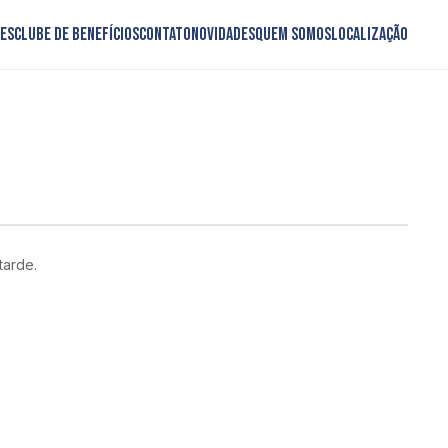
es
Clube de Benefícios
Contato
Novidades
Quem somos
Localização
tarde.