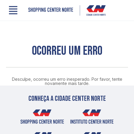
Menu
Cidade Center Norte
Lojas, Gastronomia e Serviços
Cinema
Comodidades
OCORREU UM ERRO
Clube de Benefícios
Contato
Novidades
Quem somos
Desculpe, ocorreu um erro inesperado. Por favor, tente
Localização
novamente mais tarde.
Conheça a cidade center norte