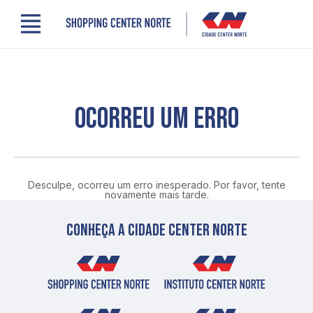
Menu
Cidade Center Norte
Lojas, Gastronomia e Serviços
Cinema
Comodidades
OCORREU UM ERRO
Clube de Benefícios
Contato
Novidades
Quem somos
Desculpe, ocorreu um erro inesperado. Por favor, tente
Localização
novamente mais tarde.
Conheça a cidade center norte