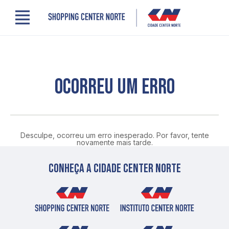
Menu
Cidade Center Norte
Lojas, Gastronomia e Serviços
Cinema
Comodidades
OCORREU UM ERRO
Clube de Benefícios
Contato
Novidades
Quem somos
Desculpe, ocorreu um erro inesperado. Por favor, tente
Localização
novamente mais tarde.
Conheça a cidade center norte