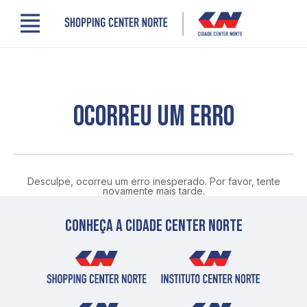
Menu
Cidade Center Norte
Lojas, Gastronomia e Serviços
Cinema
Comodidades
OCORREU UM ERRO
Clube de Benefícios
Contato
Novidades
Quem somos
Desculpe, ocorreu um erro inesperado. Por favor, tente
Localização
novamente mais tarde.
Conheça a cidade center norte