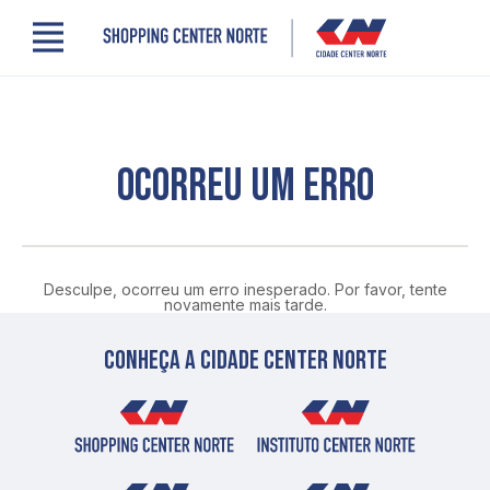
Menu
Cidade Center Norte
Lojas, Gastronomia e Serviços
Cinema
Comodidades
OCORREU UM ERRO
Clube de Benefícios
Contato
Novidades
Quem somos
Desculpe, ocorreu um erro inesperado. Por favor, tente
Localização
novamente mais tarde.
Conheça a cidade center norte