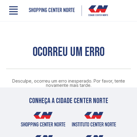
Menu
Cidade Center Norte
Lojas, Gastronomia e Serviços
Cinema
Comodidades
OCORREU UM ERRO
Clube de Benefícios
Contato
Novidades
Quem somos
Desculpe, ocorreu um erro inesperado. Por favor, tente
Localização
novamente mais tarde.
Conheça a cidade center norte