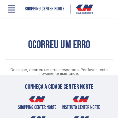
Menu
Cidade Center Norte
Lojas, Gastronomia e Serviços
Cinema
Comodidades
OCORREU UM ERRO
Clube de Benefícios
Contato
Novidades
Quem somos
Desculpe, ocorreu um erro inesperado. Por favor, tente
Localização
novamente mais tarde.
Conheça a cidade center norte