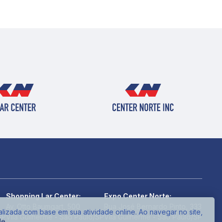
Shopping Lar Center:
Expo Center Norte:
Av. Otto Baumgart, 500
Rua José Bernardo Pinto, 333
alizada com base em sua atividade online. Ao navegar no site,
SP
Vila Guilherme - São Paulo/SP
Vila Guilherme - São Paulo/SP
de
.