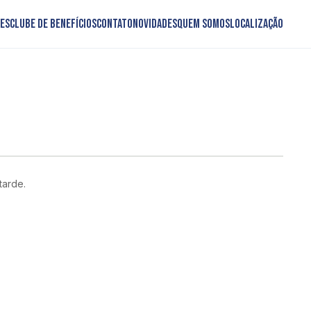
es
Clube de Benefícios
Contato
Novidades
Quem somos
Localização
tarde.