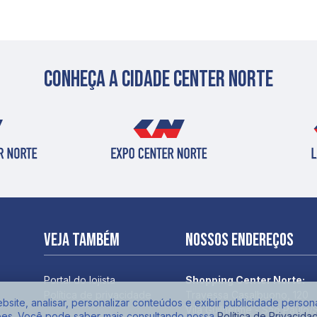
Conheça a cidade center norte
Veja também
Nossos endereços
Portal do lojista
Shopping Center Norte:
Política de privacidade
Travessa Casalbuono, 120
site, analisar, personalizar conteúdos e exibir publicidade person
Vila Guilherme - São Paulo/
ões. Você pode saber mais consultando nossa
Política de Privacida