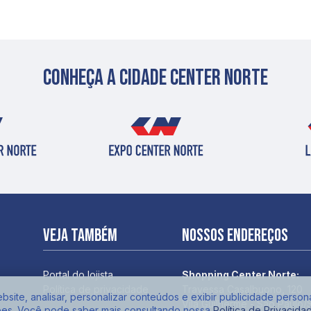
Conheça a cidade center norte
Veja também
Nossos endereços
Portal do lojista
Shopping Center Norte:
Política de privacidade
Travessa Casalbuono, 120
site, analisar, personalizar conteúdos e exibir publicidade person
Vila Guilherme - São Paulo/
ões. Você pode saber mais consultando nossa
Política de Privacida