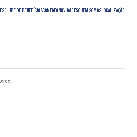
es
Clube de Benefícios
Contato
Novidades
Quem somos
Localização
tarde.